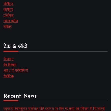
बॉलीवुड
हॉलीवुड
टॉलीवुड
मार्वल मूवीज
चरित्र
टेक & ऑटो
डिज़ाइन
वेब विकास
आर / वी प्रौद्योगिकी
रोबोटिक
Recent News
पद्मश्री श्यामसुन्दर पालीवाल बोले धरातल पर किए गए कार्य का परिणाम ही पिपलांत्री