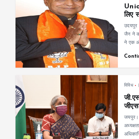
Unio
लिए स
उदयपुर
जैन ने क
ने एक 
Cont
विविध
जी.एस
जीएसटी
जयपुर। 
अध्यक्षत
अधिकार