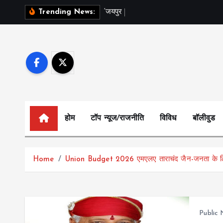
S
‘
ज
य
प
र
ब
ल
म
Trending News:
k
i
p
t
o
c
o
n
होम
टॉप न्यूज/राजनीति
विविध
बॉलीवुड
t
e
n
Home
Union Budget 2026 एमएलए ताराचंद जैन-जनता के लि
t
Public