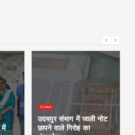
आसपास
Udaipur
ाली नोट
उदयपुर के पार्थ दीक्षित ने
नागपुर में युवा संसद में किया