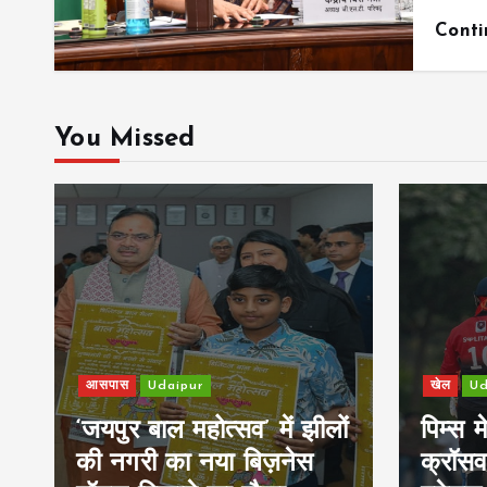
Cont
You Missed
खेल
Udaipur
आसपा
लों
पिम्स मेवाड़ कप 2026:
क्रॉसवर्ड व आदित्यम रियल
पिम्