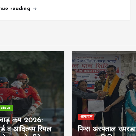
inue reading
Crime
स
उदयपुर संभाग में ज
स अस्पताल उमरडा में
छापने वाले गिरोह का