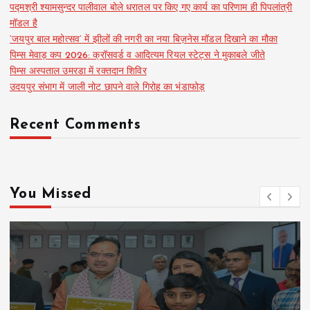
पद्मश्री श्यामसुन्दर पालीवाल बोले धरातल पर किए गए कार्य का परिणाम ही पिपलांत्री
मॉडल है
‘जयपुर बाल महोत्सव’ में झीलों की नगरी का नया बिज़नेस मॉडल दिखाने का मौका
पिम्स मेवाड़ कप 2026: क्रॉसवर्ड व आदित्यम रियल स्टेट्स ने मुकाबले जीते
पिम्स अस्पताल उमरडा में रक्तदान शिविर
उदयपुर संभाग में जाली नोट छापने वाले गिरोह का भंडाफोड़
Recent Comments
You Missed