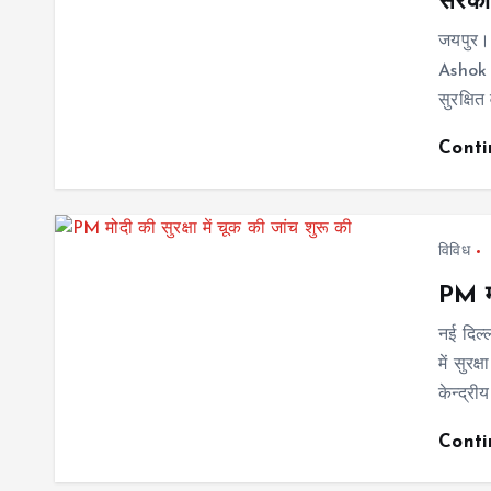
सरकार
जयपुर। 
Ashok G
सुरक्षि
Cont
विविध
PM मो
नई दिल
में सुर
केन्द्री
Cont