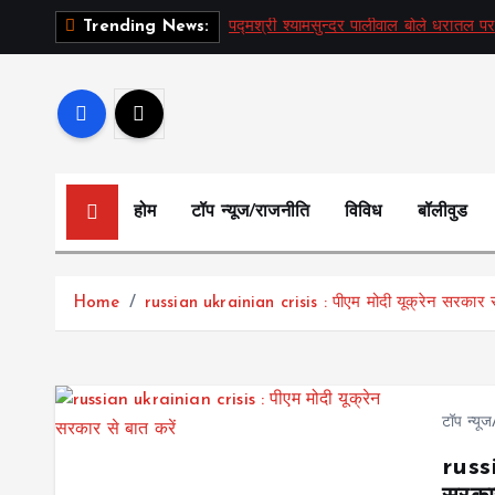
S
पद्मश्री श्यामसुन्दर पालीवाल बोले धरातल पर
Trending News:
k
i
p
t
o
c
होम
टॉप न्यूज/राजनीति
विविध
बॉलीवुड
o
n
t
Home
russian ukrainian crisis : पीएम मोदी यूक्रेन सरकार से
e
n
t
टॉप न्यू
russi