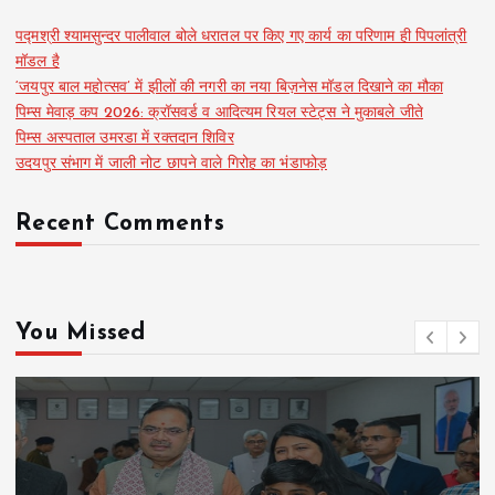
पद्मश्री श्यामसुन्दर पालीवाल बोले धरातल पर किए गए कार्य का परिणाम ही पिपलांत्री
मॉडल है
‘जयपुर बाल महोत्सव’ में झीलों की नगरी का नया बिज़नेस मॉडल दिखाने का मौका
पिम्स मेवाड़ कप 2026: क्रॉसवर्ड व आदित्यम रियल स्टेट्स ने मुकाबले जीते
पिम्स अस्पताल उमरडा में रक्तदान शिविर
उदयपुर संभाग में जाली नोट छापने वाले गिरोह का भंडाफोड़
Recent Comments
You Missed