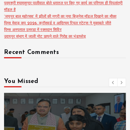
पद्मश्री श्यामसुन्दर पालीवाल बोले धरातल पर किए गए कार्य का परिणाम ही पिपलांत्री
मॉडल है
‘जयपुर बाल महोत्सव’ में झीलों की नगरी का नया बिज़नेस मॉडल दिखाने का मौका
पिम्स मेवाड़ कप 2026: क्रॉसवर्ड व आदित्यम रियल स्टेट्स ने मुकाबले जीते
पिम्स अस्पताल उमरडा में रक्तदान शिविर
उदयपुर संभाग में जाली नोट छापने वाले गिरोह का भंडाफोड़
Recent Comments
You Missed