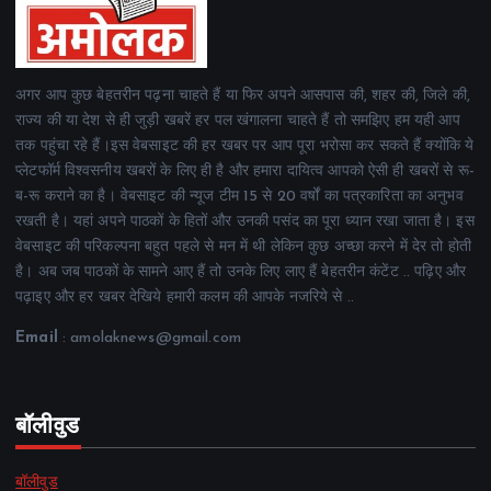
अगर आप कुछ बेहतरीन पढ़ना चाहते हैं या फिर अपने आसपास की, शहर की, जिले की,
राज्य की या देश से ही जुड़ी खबरें हर पल खंगालना चाहते हैं तो समझिए हम यही आप
तक पहुंचा रहे हैं।इस वेबसाइट की हर खबर पर आप पूरा भरोसा कर सकते हैं क्योंकि ये
प्लेटफॉर्म विश्वसनीय खबरों के लिए ही है और हमारा दायित्व आपको ऐसी ही खबरों से रू-
ब-रू कराने का है। वेबसाइट की न्यूज टीम 15 से 20 वर्षों का पत्रकारिता का अनुभव
रखती है। यहां अपने पाठकों के हितों और उनकी पसंद का पूरा ध्यान रखा जाता है। इस
वेबसाइट की परिकल्पना बहुत पहले से मन में थी लेकिन कुछ अच्छा करने में देर तो होती
है। अब जब पाठकों के सामने आए हैं तो उनके लिए लाए हैं बेहतरीन कंटेंट .. पढ़िए और
पढ़ाइए और हर खबर देखिये हमारी कलम की आपके नजरिये से ..
Email
: amolaknews@gmail.com
बॉलीवुड
बॉलीवुड