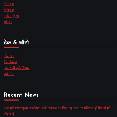
हॉलीवुड
टॉलीवुड
मार्वल मूवीज
चरित्र
टेक & ऑटो
डिज़ाइन
वेब विकास
आर / वी प्रौद्योगिकी
रोबोटिक
Recent News
पद्मश्री श्यामसुन्दर पालीवाल बोले धरातल पर किए गए कार्य का परिणाम ही पिपलांत्री
मॉडल है