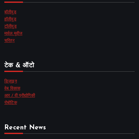
बॉलीवुड
हॉलीवुड
टॉलीवुड
मार्वल मूवीज
चरित्र
टेक & ऑटो
डिज़ाइन
वेब विकास
आर / वी प्रौद्योगिकी
रोबोटिक
Recent News