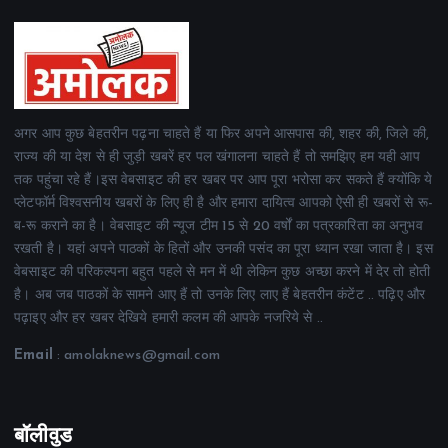
अगर आप कुछ बेहतरीन पढ़ना चाहते हैं या फिर अपने आसपास की, शहर की, जिले की,
राज्य की या देश से ही जुड़ी खबरें हर पल खंगालना चाहते हैं तो समझिए हम यही आप
तक पहुंचा रहे हैं।इस वेबसाइट की हर खबर पर आप पूरा भरोसा कर सकते हैं क्योंकि ये
प्लेटफॉर्म विश्वसनीय खबरों के लिए ही है और हमारा दायित्व आपको ऐसी ही खबरों से रू-
ब-रू कराने का है। वेबसाइट की न्यूज टीम 15 से 20 वर्षों का पत्रकारिता का अनुभव
रखती है। यहां अपने पाठकों के हितों और उनकी पसंद का पूरा ध्यान रखा जाता है। इस
वेबसाइट की परिकल्पना बहुत पहले से मन में थी लेकिन कुछ अच्छा करने में देर तो होती
है। अब जब पाठकों के सामने आए हैं तो उनके लिए लाए हैं बेहतरीन कंटेंट .. पढ़िए और
पढ़ाइए और हर खबर देखिये हमारी कलम की आपके नजरिये से ..
Email
: amolaknews@gmail.com
बॉलीवुड