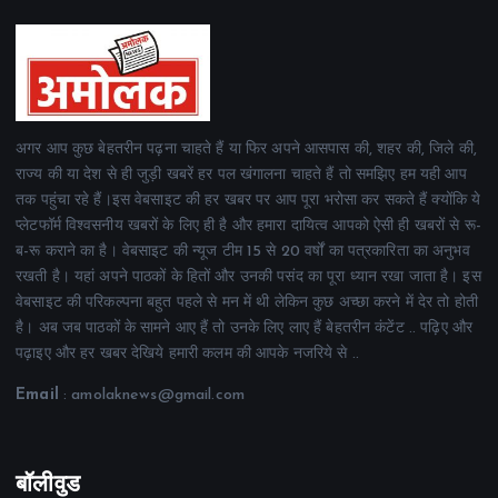
अगर आप कुछ बेहतरीन पढ़ना चाहते हैं या फिर अपने आसपास की, शहर की, जिले की,
राज्य की या देश से ही जुड़ी खबरें हर पल खंगालना चाहते हैं तो समझिए हम यही आप
तक पहुंचा रहे हैं।इस वेबसाइट की हर खबर पर आप पूरा भरोसा कर सकते हैं क्योंकि ये
प्लेटफॉर्म विश्वसनीय खबरों के लिए ही है और हमारा दायित्व आपको ऐसी ही खबरों से रू-
ब-रू कराने का है। वेबसाइट की न्यूज टीम 15 से 20 वर्षों का पत्रकारिता का अनुभव
रखती है। यहां अपने पाठकों के हितों और उनकी पसंद का पूरा ध्यान रखा जाता है। इस
वेबसाइट की परिकल्पना बहुत पहले से मन में थी लेकिन कुछ अच्छा करने में देर तो होती
है। अब जब पाठकों के सामने आए हैं तो उनके लिए लाए हैं बेहतरीन कंटेंट .. पढ़िए और
पढ़ाइए और हर खबर देखिये हमारी कलम की आपके नजरिये से ..
Email
: amolaknews@gmail.com
बॉलीवुड