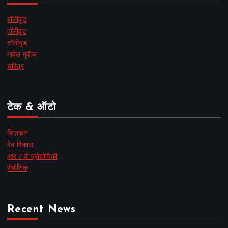
बॉलीवुड
हॉलीवुड
टॉलीवुड
मार्वल मूवीज
चरित्र
टेक & ऑटो
डिज़ाइन
वेब विकास
आर / वी प्रौद्योगिकी
रोबोटिक
Recent News