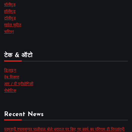
बॉलीवुड
हॉलीवुड
टॉलीवुड
मार्वल मूवीज
चरित्र
टेक & ऑटो
डिज़ाइन
वेब विकास
आर / वी प्रौद्योगिकी
रोबोटिक
Recent News
पद्मश्री श्यामसुन्दर पालीवाल बोले धरातल पर किए गए कार्य का परिणाम ही पिपलांत्री