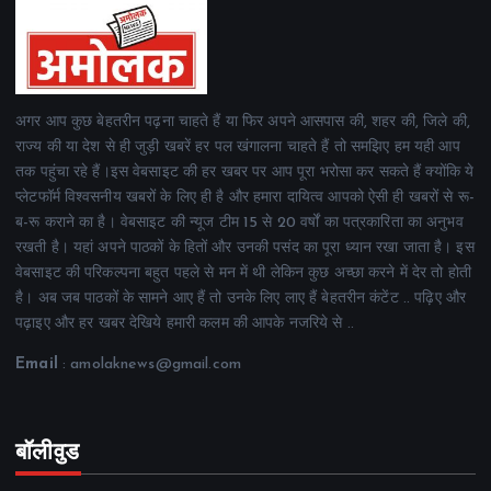
अगर आप कुछ बेहतरीन पढ़ना चाहते हैं या फिर अपने आसपास की, शहर की, जिले की,
राज्य की या देश से ही जुड़ी खबरें हर पल खंगालना चाहते हैं तो समझिए हम यही आप
तक पहुंचा रहे हैं।इस वेबसाइट की हर खबर पर आप पूरा भरोसा कर सकते हैं क्योंकि ये
प्लेटफॉर्म विश्वसनीय खबरों के लिए ही है और हमारा दायित्व आपको ऐसी ही खबरों से रू-
ब-रू कराने का है। वेबसाइट की न्यूज टीम 15 से 20 वर्षों का पत्रकारिता का अनुभव
रखती है। यहां अपने पाठकों के हितों और उनकी पसंद का पूरा ध्यान रखा जाता है। इस
वेबसाइट की परिकल्पना बहुत पहले से मन में थी लेकिन कुछ अच्छा करने में देर तो होती
है। अब जब पाठकों के सामने आए हैं तो उनके लिए लाए हैं बेहतरीन कंटेंट .. पढ़िए और
पढ़ाइए और हर खबर देखिये हमारी कलम की आपके नजरिये से ..
Email
: amolaknews@gmail.com
बॉलीवुड