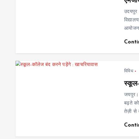
एमजीज
उदयपुर
विद्यालय
आयोजन 
Cont
विविध
स्कूल
जयपुर। 
बढ़ते क
तेज़ी से
Cont