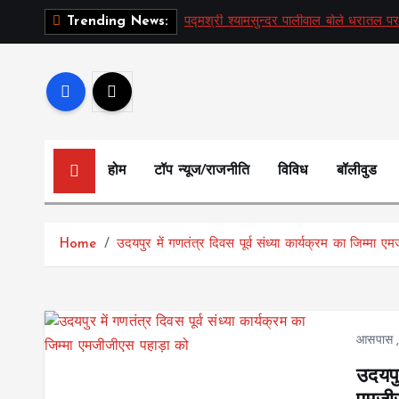
S
पद्मश्री श्यामसुन्दर पालीवाल बोले धरातल पर
Trending News:
k
i
p
t
o
c
होम
टॉप न्यूज/राजनीति
विविध
बॉलीवुड
o
n
t
Home
उदयपुर में गणतंत्र दिवस पूर्व संध्या कार्यक्रम का जिम्मा 
e
n
t
आसपास
उदयपुर