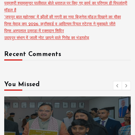
पद्मश्री श्यामसुन्दर पालीवाल बोले धरातल पर किए गए कार्य का परिणाम ही पिपलांत्री
मॉडल है
‘जयपुर बाल महोत्सव’ में झीलों की नगरी का नया बिज़नेस मॉडल दिखाने का मौका
पिम्स मेवाड़ कप 2026: क्रॉसवर्ड व आदित्यम रियल स्टेट्स ने मुकाबले जीते
पिम्स अस्पताल उमरडा में रक्तदान शिविर
उदयपुर संभाग में जाली नोट छापने वाले गिरोह का भंडाफोड़
Recent Comments
You Missed