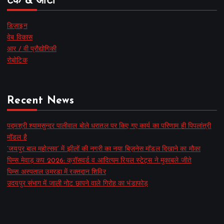
टेक & ऑटो
डिज़ाइन
वेब विकास
आर / वी प्रौद्योगिकी
रोबोटिक
Recent News
पद्मश्री श्यामसुन्दर पालीवाल बोले धरातल पर किए गए कार्य का परिणाम ही पिपलांत्री
मॉडल है
‘जयपुर बाल महोत्सव’ में झीलों की नगरी का नया बिज़नेस मॉडल दिखाने का मौका
पिम्स मेवाड़ कप 2026: क्रॉसवर्ड व आदित्यम रियल स्टेट्स ने मुकाबले जीते
पिम्स अस्पताल उमरडा में रक्तदान शिविर
उदयपुर संभाग में जाली नोट छापने वाले गिरोह का भंडाफोड़