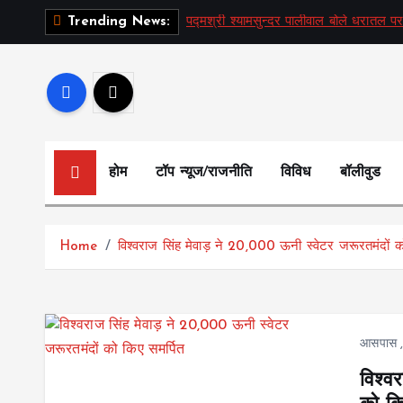
S
पद्मश्री श्यामसुन्दर पालीवाल बोले धरातल पर
Trending News:
k
i
p
t
o
c
होम
टॉप न्यूज/राजनीति
विविध
बॉलीवुड
o
n
t
Home
विश्वराज सिंह मेवाड़ ने 20,000 ऊनी स्वेटर जरूरतमंदों क
e
n
t
आसपास
विश्व