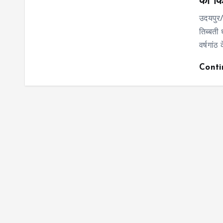
को कि
उदयपुर/
तिब्बती 
वर्षगां
Cont