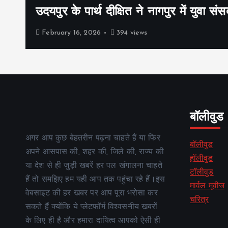
उदयपुर के पार्थ दीक्षित ने नागपुर में युवा संस
February 16, 2026
394 views
बॉलीवुड
अगर आप कुछ बेहतरीन पढ़ना चाहते हैं या फिर
बॉलीवुड
अपने आसपास की, शहर की, जिले की, राज्य की
हॉलीवुड
या देश से ही जुड़ी खबरें हर पल खंगालना चाहते
टॉलीवुड
हैं तो समझिए हम यही आप तक पहुंचा रहे हैं।इस
मार्वल मूवीज
वेबसाइट की हर खबर पर आप पूरा भरोसा कर
चरित्र
सकते हैं क्योंकि ये प्लेटफॉर्म विश्वसनीय खबरों
के लिए ही है और हमारा दायित्व आपको ऐसी ही