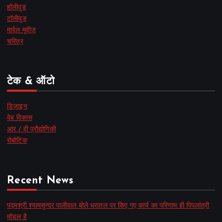
हॉलीवुड
टॉलीवुड
मार्वल मूवीज
चरित्र
टेक & ऑटो
डिज़ाइन
वेब विकास
आर / वी प्रौद्योगिकी
रोबोटिक
Recent News
पद्मश्री श्यामसुन्दर पालीवाल बोले धरातल पर किए गए कार्य का परिणाम ही पिपलांत्री
मॉडल है