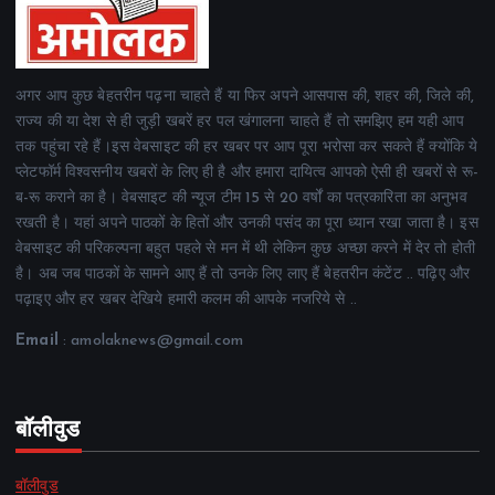
अगर आप कुछ बेहतरीन पढ़ना चाहते हैं या फिर अपने आसपास की, शहर की, जिले की,
राज्य की या देश से ही जुड़ी खबरें हर पल खंगालना चाहते हैं तो समझिए हम यही आप
तक पहुंचा रहे हैं।इस वेबसाइट की हर खबर पर आप पूरा भरोसा कर सकते हैं क्योंकि ये
प्लेटफॉर्म विश्वसनीय खबरों के लिए ही है और हमारा दायित्व आपको ऐसी ही खबरों से रू-
ब-रू कराने का है। वेबसाइट की न्यूज टीम 15 से 20 वर्षों का पत्रकारिता का अनुभव
रखती है। यहां अपने पाठकों के हितों और उनकी पसंद का पूरा ध्यान रखा जाता है। इस
वेबसाइट की परिकल्पना बहुत पहले से मन में थी लेकिन कुछ अच्छा करने में देर तो होती
है। अब जब पाठकों के सामने आए हैं तो उनके लिए लाए हैं बेहतरीन कंटेंट .. पढ़िए और
पढ़ाइए और हर खबर देखिये हमारी कलम की आपके नजरिये से ..
Email
: amolaknews@gmail.com
बॉलीवुड
बॉलीवुड