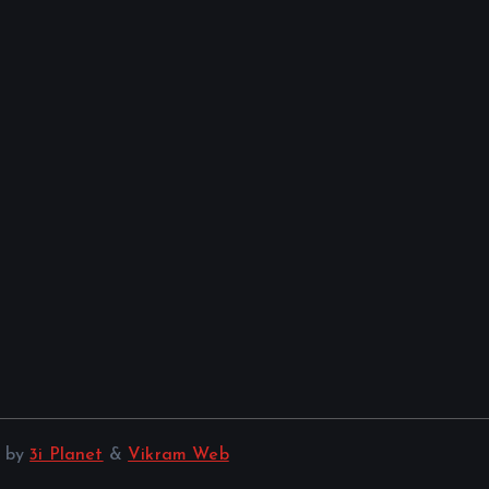
d by
3i Planet
&
Vikram Web