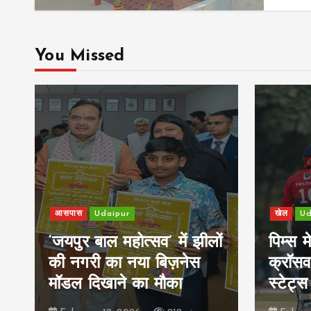
You Missed
आसपास
Udaipur
खेल
Ud
य
‘जयपुर बाल महोत्सव’ में झीलों
पिम्स 
की नगरी का नया बिज़नेस
क्रॉसव
मॉडल दिखाने का मौका
स्टेट्स