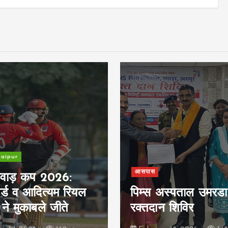
aipur
आसपास
मेवाड़ कप 2026:
र्ड व आदित्यम रियल
पिम्स अस्पताल उमरडा 
 ने मुकाबले जीते
रक्तदान शिविर