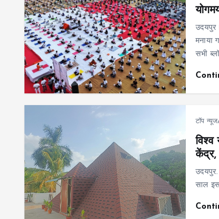
योगमय
उदयपुर।
मनाया ग
सभी ब्ल
Cont
टॉप न्यू
विश्व
केंद्र,
उदयपुर. 
साल इस
Cont