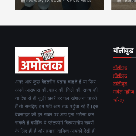
February 19, 2026
212 views
Februa
बॉलीवुड
बॉलीवुड
हॉलीवुड
अगर आप कुछ बेहतरीन पढ़ना चाहते हैं या फिर
टॉलीवुड
अपने आसपास की, शहर की, जिले की, राज्य की
मार्वल मूवीज
या देश से ही जुड़ी खबरें हर पल खंगालना चाहते
चरित्र
हैं तो समझिए हम यही आप तक पहुंचा रहे हैं।इस
वेबसाइट की हर खबर पर आप पूरा भरोसा कर
सकते हैं क्योंकि ये प्लेटफॉर्म विश्वसनीय खबरों
के लिए ही है और हमारा दायित्व आपको ऐसी ही