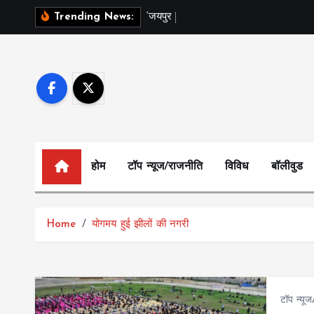
S
‘
ज
य
प
र
ब
ल
म
Trending News:
k
i
p
t
o
c
o
n
होम
टॉप न्यूज/राजनीति
विविध
बॉलीवुड
t
e
n
Home
योगमय हुई झीलों की नगरी
t
टॉप न्यू