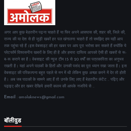
अगर आप कुछ बेहतरीन पढ़ना चाहते हैं या फिर अपने आसपास की, शहर की, जिले की,
राज्य की या देश से ही जुड़ी खबरें हर पल खंगालना चाहते हैं तो समझिए हम यही आप
तक पहुंचा रहे हैं।इस वेबसाइट की हर खबर पर आप पूरा भरोसा कर सकते हैं क्योंकि ये
प्लेटफॉर्म विश्वसनीय खबरों के लिए ही है और हमारा दायित्व आपको ऐसी ही खबरों से रू-
ब-रू कराने का है। वेबसाइट की न्यूज टीम 15 से 20 वर्षों का पत्रकारिता का अनुभव
रखती है। यहां अपने पाठकों के हितों और उनकी पसंद का पूरा ध्यान रखा जाता है। इस
वेबसाइट की परिकल्पना बहुत पहले से मन में थी लेकिन कुछ अच्छा करने में देर तो होती
है। अब जब पाठकों के सामने आए हैं तो उनके लिए लाए हैं बेहतरीन कंटेंट .. पढ़िए और
पढ़ाइए और हर खबर देखिये हमारी कलम की आपके नजरिये से ..
Email
: amolaknews@gmail.com
बॉलीवुड