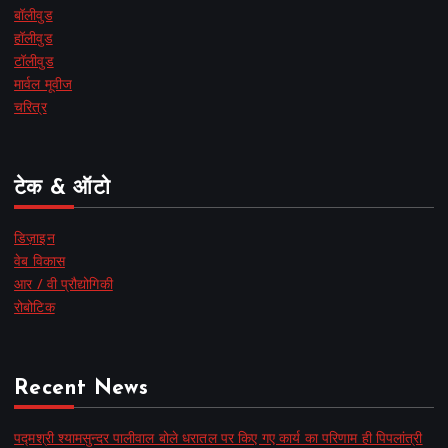
बॉलीवुड
हॉलीवुड
टॉलीवुड
मार्वल मूवीज
चरित्र
टेक & ऑटो
डिज़ाइन
वेब विकास
आर / वी प्रौद्योगिकी
रोबोटिक
Recent News
पद्मश्री श्यामसुन्दर पालीवाल बोले धरातल पर किए गए कार्य का परिणाम ही पिपलांत्री