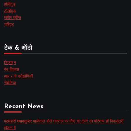
हॉलीवुड
टॉलीवुड
मार्वल मूवीज
चरित्र
टेक & ऑटो
डिज़ाइन
वेब विकास
आर / वी प्रौद्योगिकी
रोबोटिक
Recent News
पद्मश्री श्यामसुन्दर पालीवाल बोले धरातल पर किए गए कार्य का परिणाम ही पिपलांत्री
मॉडल है