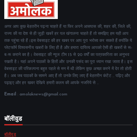
अगर आप कुछ बेहतरीन पढ़ना चाहते हैं या फिर अपने आसपास की, शहर की, जिले की,
राज्य की या देश से ही जुड़ी खबरें हर पल खंगालना चाहते हैं तो समझिए हम यही आप
तक पहुंचा रहे हैं।इस वेबसाइट की हर खबर पर आप पूरा भरोसा कर सकते हैं क्योंकि ये
प्लेटफॉर्म विश्वसनीय खबरों के लिए ही है और हमारा दायित्व आपको ऐसी ही खबरों से रू-
ब-रू कराने का है। वेबसाइट की न्यूज टीम 15 से 20 वर्षों का पत्रकारिता का अनुभव
रखती है। यहां अपने पाठकों के हितों और उनकी पसंद का पूरा ध्यान रखा जाता है। इस
वेबसाइट की परिकल्पना बहुत पहले से मन में थी लेकिन कुछ अच्छा करने में देर तो होती
है। अब जब पाठकों के सामने आए हैं तो उनके लिए लाए हैं बेहतरीन कंटेंट .. पढ़िए और
पढ़ाइए और हर खबर देखिये हमारी कलम की आपके नजरिये से ..
Email
: amolaknews@gmail.com
बॉलीवुड
बॉलीवुड