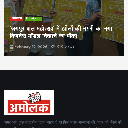
खेल
Udaipur
पिम्स मेवाड़ कप 2026: क्रॉसवर्ड व आदित्यम
रियल स्टेट्स ने मुकाबले जीते
February 19, 2026
164 views
अगर आप कुछ बेहतरीन पढ़ना चाहते हैं या फिर अपने आसपास की, शहर की, जिले की,