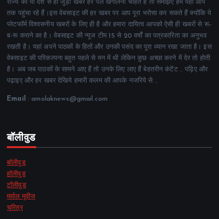
राज्य की या देश से ही जुड़ी खबरें हर पल खंगालना चाहते हैं तो समझिए हम यही आप
तक पहुंचा रहे हैं।इस वेबसाइट की हर खबर पर आप पूरा भरोसा कर सकते हैं क्योंकि ये
प्लेटफॉर्म विश्वसनीय खबरों के लिए ही है और हमारा दायित्व आपको ऐसी ही खबरों से रू-
ब-रू कराने का है। वेबसाइट की न्यूज टीम 15 से 20 वर्षों का पत्रकारिता का अनुभव
रखती है। यहां अपने पाठकों के हितों और उनकी पसंद का पूरा ध्यान रखा जाता है। इस
वेबसाइट की परिकल्पना बहुत पहले से मन में थी लेकिन कुछ अच्छा करने में देर तो होती
है। अब जब पाठकों के सामने आए हैं तो उनके लिए लाए हैं बेहतरीन कंटेंट .. पढ़िए और
पढ़ाइए और हर खबर देखिये हमारी कलम की आपके नजरिये से ..
Email
: amolaknews@gmail.com
बॉलीवुड
बॉलीवुड
हॉलीवुड
टॉलीवुड
मार्वल मूवीज
चरित्र