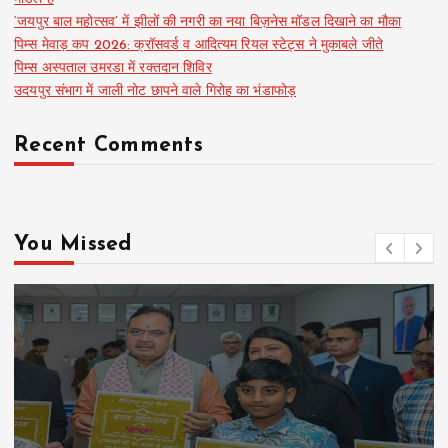
‘जयपुर बाल महोत्सव’ में झीलों की नगरी का नया बिज़नेस मॉडल दिखाने का मौका
पिम्स मेवाड़ कप 2026: क्रॉसवर्ड व आदित्यम रियल स्टेट्स ने मुकाबले जीते
पिम्स अस्पताल उमरडा में रक्तदान शिविर
उदयपुर संभाग में जाली नोट छापने वाले गिरोह का भंडाफोड़
Recent Comments
You Missed