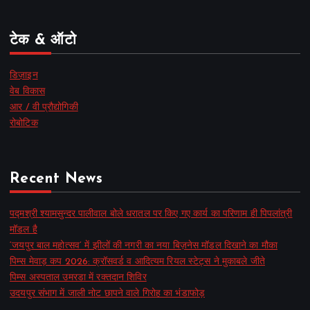
टेक & ऑटो
डिज़ाइन
वेब विकास
आर / वी प्रौद्योगिकी
रोबोटिक
Recent News
पद्मश्री श्यामसुन्दर पालीवाल बोले धरातल पर किए गए कार्य का परिणाम ही पिपलांत्री
मॉडल है
‘जयपुर बाल महोत्सव’ में झीलों की नगरी का नया बिज़नेस मॉडल दिखाने का मौका
पिम्स मेवाड़ कप 2026: क्रॉसवर्ड व आदित्यम रियल स्टेट्स ने मुकाबले जीते
पिम्स अस्पताल उमरडा में रक्तदान शिविर
उदयपुर संभाग में जाली नोट छापने वाले गिरोह का भंडाफोड़