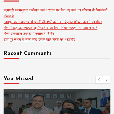
पद्मश्री श्यामसुन्दर पालीवाल बोले धरातल पर किए गए कार्य का परिणाम ही पिपलांत्री
मॉडल है
‘जयपुर बाल महोत्सव’ में झीलों की नगरी का नया बिज़नेस मॉडल दिखाने का मौका
पिम्स मेवाड़ कप 2026: क्रॉसवर्ड व आदित्यम रियल स्टेट्स ने मुकाबले जीते
पिम्स अस्पताल उमरडा में रक्तदान शिविर
उदयपुर संभाग में जाली नोट छापने वाले गिरोह का भंडाफोड़
Recent Comments
You Missed