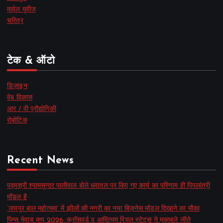
मार्वल मूवीज
चरित्र
टेक & ऑटो
डिज़ाइन
वेब विकास
आर / वी प्रौद्योगिकी
रोबोटिक
Recent News
पद्मश्री श्यामसुन्दर पालीवाल बोले धरातल पर किए गए कार्य का परिणाम ही पिपलांत्री
मॉडल है
‘जयपुर बाल महोत्सव’ में झीलों की नगरी का नया बिज़नेस मॉडल दिखाने का मौका
पिम्स मेवाड़ कप 2026: क्रॉसवर्ड व आदित्यम रियल स्टेट्स ने मुकाबले जीते