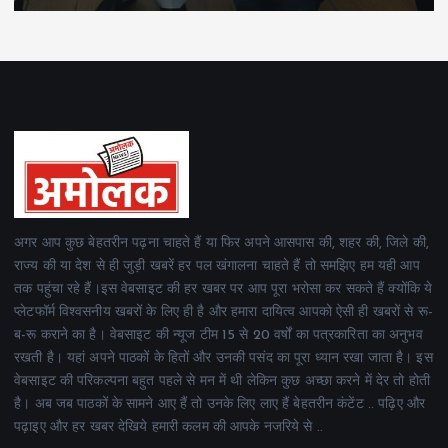
अगर आप कुछ बेहतरीन पढ़ना चाहते हैं या फिर अपने आसपास की, शहर की, जिले की,
राज्य की या देश से ही जुड़ी खबरें हर पल खंगालना चाहते हैं तो समझिए हम यही आप
तक पहुंचा रहे हैं।इस वेबसाइट की हर खबर पर आप पूरा भरोसा कर सकते हैं क्योंकि ये
प्लेटफॉर्म विश्वसनीय खबरों के लिए ही है और हमारा दायित्व आपको ऐसी ही खबरों से रू-
ब-रू कराने का है। वेबसाइट की न्यूज टीम 15 से 20 वर्षों का पत्रकारिता का अनुभव
रखती है। यहां अपने पाठकों के हितों और उनकी पसंद का पूरा ध्यान रखा जाता है। इस
वेबसाइट की परिकल्पना बहुत पहले से मन में थी लेकिन कुछ अच्छा करने में देर तो होती
है। अब जब पाठकों के सामने आए हैं तो उनके लिए लाए हैं बेहतरीन कंटेंट .. पढ़िए और
पढ़ाइए और हर खबर देखिये हमारी कलम की आपके नजरिये से ..