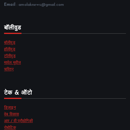
Email
: amolaknews@gmail.com
बॉलीवुड
बॉलीवुड
हॉलीवुड
टॉलीवुड
मार्वल मूवीज
चरित्र
टेक & ऑटो
डिज़ाइन
वेब विकास
आर / वी प्रौद्योगिकी
रोबोटिक