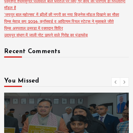
पद्मश्री श्यामसुन्दर पालीवाल बोले धरातल पर किए गए कार्य का परिणाम ही पिपलांत्री
मॉडल है
‘जयपुर बाल महोत्सव’ में झीलों की नगरी का नया बिज़नेस मॉडल दिखाने का मौका
पिम्स मेवाड़ कप 2026: क्रॉसवर्ड व आदित्यम रियल स्टेट्स ने मुकाबले जीते
पिम्स अस्पताल उमरडा में रक्तदान शिविर
उदयपुर संभाग में जाली नोट छापने वाले गिरोह का भंडाफोड़
Recent Comments
You Missed