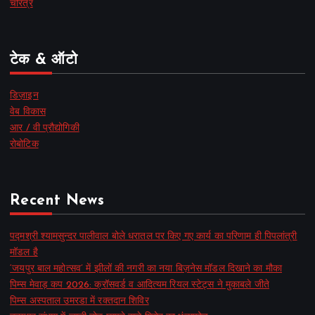
चरित्र
टेक & ऑटो
डिज़ाइन
वेब विकास
आर / वी प्रौद्योगिकी
रोबोटिक
Recent News
पद्मश्री श्यामसुन्दर पालीवाल बोले धरातल पर किए गए कार्य का परिणाम ही पिपलांत्री
मॉडल है
‘जयपुर बाल महोत्सव’ में झीलों की नगरी का नया बिज़नेस मॉडल दिखाने का मौका
पिम्स मेवाड़ कप 2026: क्रॉसवर्ड व आदित्यम रियल स्टेट्स ने मुकाबले जीते
पिम्स अस्पताल उमरडा में रक्तदान शिविर