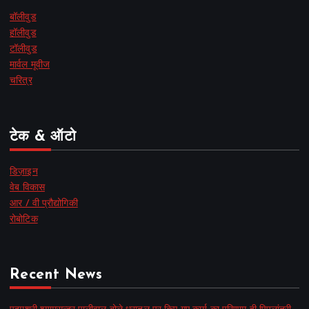
बॉलीवुड
हॉलीवुड
टॉलीवुड
मार्वल मूवीज
चरित्र
टेक & ऑटो
डिज़ाइन
वेब विकास
आर / वी प्रौद्योगिकी
रोबोटिक
Recent News