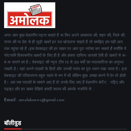
अगर आप कुछ बेहतरीन पढ़ना चाहते हैं या फिर अपने आसपास की, शहर की, जिले की,
राज्य की या देश से ही जुड़ी खबरें हर पल खंगालना चाहते हैं तो समझिए हम यही आप
तक पहुंचा रहे हैं।इस वेबसाइट की हर खबर पर आप पूरा भरोसा कर सकते हैं क्योंकि ये
प्लेटफॉर्म विश्वसनीय खबरों के लिए ही है और हमारा दायित्व आपको ऐसी ही खबरों से रू-
ब-रू कराने का है। वेबसाइट की न्यूज टीम 15 से 20 वर्षों का पत्रकारिता का अनुभव
रखती है। यहां अपने पाठकों के हितों और उनकी पसंद का पूरा ध्यान रखा जाता है। इस
वेबसाइट की परिकल्पना बहुत पहले से मन में थी लेकिन कुछ अच्छा करने में देर तो होती
है। अब जब पाठकों के सामने आए हैं तो उनके लिए लाए हैं बेहतरीन कंटेंट .. पढ़िए और
पढ़ाइए और हर खबर देखिये हमारी कलम की आपके नजरिये से ..
Email
: amolaknews@gmail.com
बॉलीवुड