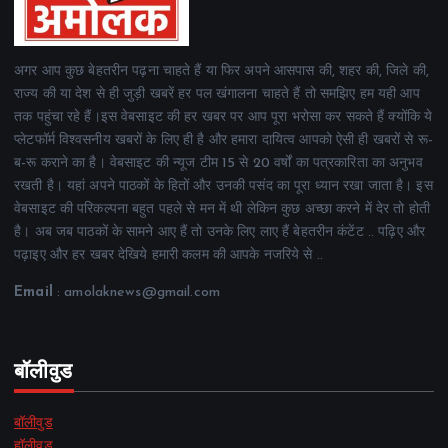
अगर आप कुछ बेहतरीन पढ़ना चाहते हैं या फिर अपने आसपास की, शहर की, जिले की,
राज्य की या देश से ही जुड़ी खबरें हर पल खंगालना चाहते हैं तो समझिए हम यही आप
तक पहुंचा रहे हैं।इस वेबसाइट की हर खबर पर आप पूरा भरोसा कर सकते हैं क्योंकि ये
प्लेटफॉर्म विश्वसनीय खबरों के लिए ही है और हमारा दायित्व आपको ऐसी ही खबरों से रू-
ब-रू कराने का है। वेबसाइट की न्यूज टीम 15 से 20 वर्षों का पत्रकारिता का अनुभव
रखती है। यहां अपने पाठकों के हितों और उनकी पसंद का पूरा ध्यान रखा जाता है। इस
वेबसाइट की परिकल्पना बहुत पहले से मन में थी लेकिन कुछ अच्छा करने में देर तो होती
है। अब जब पाठकों के सामने आए हैं तो उनके लिए लाए हैं बेहतरीन कंटेंट .. पढ़िए और
पढ़ाइए और हर खबर देखिये हमारी कलम की आपके नजरिये से ..
Email
: amolaknews@gmail.com
बॉलीवुड
बॉलीवुड
हॉलीवुड