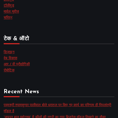
टॉलीवुड
मार्वल मूवीज
चरित्र
टेक & ऑटो
डिज़ाइन
वेब विकास
आर / वी प्रौद्योगिकी
रोबोटिक
Recent News
पद्मश्री श्यामसुन्दर पालीवाल बोले धरातल पर किए गए कार्य का परिणाम ही पिपलांत्री
मॉडल है
‘जयपुर बाल महोत्सव’ में झीलों की नगरी का नया बिज़नेस मॉडल दिखाने का मौका