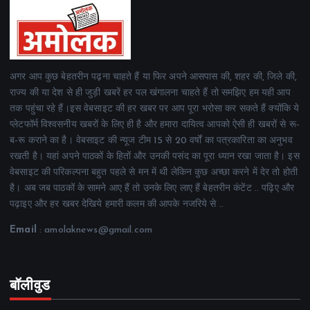
अगर आप कुछ बेहतरीन पढ़ना चाहते हैं या फिर अपने आसपास की, शहर की, जिले की,
राज्य की या देश से ही जुड़ी खबरें हर पल खंगालना चाहते हैं तो समझिए हम यही आप
तक पहुंचा रहे हैं।इस वेबसाइट की हर खबर पर आप पूरा भरोसा कर सकते हैं क्योंकि ये
प्लेटफॉर्म विश्वसनीय खबरों के लिए ही है और हमारा दायित्व आपको ऐसी ही खबरों से रू-
ब-रू कराने का है। वेबसाइट की न्यूज टीम 15 से 20 वर्षों का पत्रकारिता का अनुभव
रखती है। यहां अपने पाठकों के हितों और उनकी पसंद का पूरा ध्यान रखा जाता है। इस
वेबसाइट की परिकल्पना बहुत पहले से मन में थी लेकिन कुछ अच्छा करने में देर तो होती
है। अब जब पाठकों के सामने आए हैं तो उनके लिए लाए हैं बेहतरीन कंटेंट .. पढ़िए और
पढ़ाइए और हर खबर देखिये हमारी कलम की आपके नजरिये से ..
Email
: amolaknews@gmail.com
बॉलीवुड