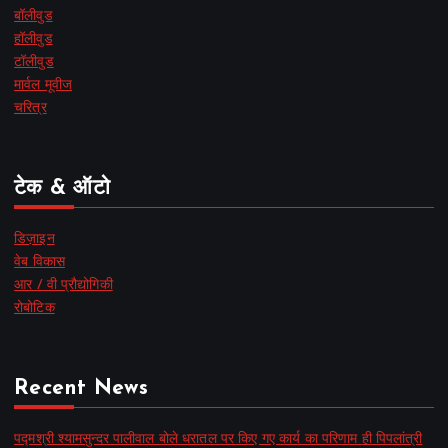
बॉलीवुड
हॉलीवुड
टॉलीवुड
मार्वल मूवीज
चरित्र
टेक & ऑटो
डिज़ाइन
वेब विकास
आर / वी प्रौद्योगिकी
रोबोटिक
Recent News
पद्मश्री श्यामसुन्दर पालीवाल बोले धरातल पर किए गए कार्य का परिणाम ही पिपलांत्री