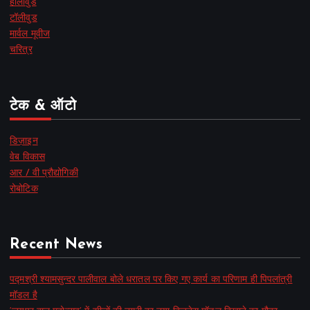
हॉलीवुड
टॉलीवुड
मार्वल मूवीज
चरित्र
टेक & ऑटो
डिज़ाइन
वेब विकास
आर / वी प्रौद्योगिकी
रोबोटिक
Recent News
पद्मश्री श्यामसुन्दर पालीवाल बोले धरातल पर किए गए कार्य का परिणाम ही पिपलांत्री
मॉडल है