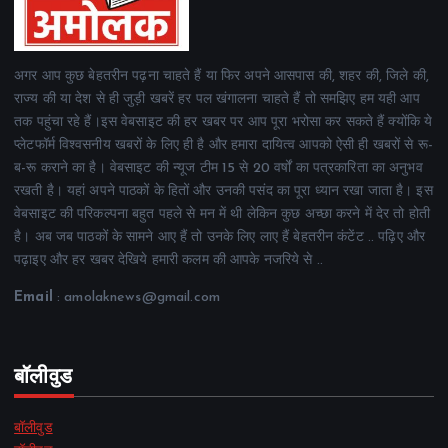
अगर आप कुछ बेहतरीन पढ़ना चाहते हैं या फिर अपने आसपास की, शहर की, जिले की,
राज्य की या देश से ही जुड़ी खबरें हर पल खंगालना चाहते हैं तो समझिए हम यही आप
तक पहुंचा रहे हैं।इस वेबसाइट की हर खबर पर आप पूरा भरोसा कर सकते हैं क्योंकि ये
प्लेटफॉर्म विश्वसनीय खबरों के लिए ही है और हमारा दायित्व आपको ऐसी ही खबरों से रू-
ब-रू कराने का है। वेबसाइट की न्यूज टीम 15 से 20 वर्षों का पत्रकारिता का अनुभव
रखती है। यहां अपने पाठकों के हितों और उनकी पसंद का पूरा ध्यान रखा जाता है। इस
वेबसाइट की परिकल्पना बहुत पहले से मन में थी लेकिन कुछ अच्छा करने में देर तो होती
है। अब जब पाठकों के सामने आए हैं तो उनके लिए लाए हैं बेहतरीन कंटेंट .. पढ़िए और
पढ़ाइए और हर खबर देखिये हमारी कलम की आपके नजरिये से ..
Email
: amolaknews@gmail.com
बॉलीवुड
बॉलीवुड