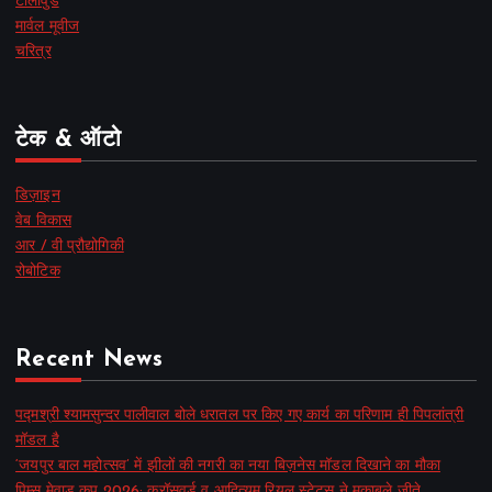
टॉलीवुड
मार्वल मूवीज
चरित्र
टेक & ऑटो
डिज़ाइन
वेब विकास
आर / वी प्रौद्योगिकी
रोबोटिक
Recent News
पद्मश्री श्यामसुन्दर पालीवाल बोले धरातल पर किए गए कार्य का परिणाम ही पिपलांत्री
मॉडल है
‘जयपुर बाल महोत्सव’ में झीलों की नगरी का नया बिज़नेस मॉडल दिखाने का मौका
पिम्स मेवाड़ कप 2026: क्रॉसवर्ड व आदित्यम रियल स्टेट्स ने मुकाबले जीते