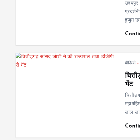
उदयपुर। 
प्रदर्श
हुजुम उ
Cont
वीडियो
चित्त
भेंट
चित्तौड़
महामहिम
लाल लाठ
Cont