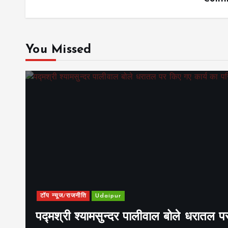
You Missed
टॉप न्यूज/राजनीति
Udaipur
पद्मश्री श्यामसुन्दर पालीवाल बोले धरातल प