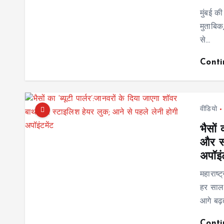
मुंबई क
मुताबिक
से…
Cont
वीडियो
भैसों 
और स्
अपॉइं
महाराष्
हर साल 
आगे बढ़
Cont