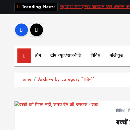
S
पद्मश्री श्यामसुन्दर पालीवाल बोले धरातल पर
Trending News:
k
i
p
t
o
c
होम
टॉप न्यूज/राजनीति
विविध
बॉलीवुड
o
n
t
Home
Archive by category "वीडियो"
e
n
t
विविध
,
व
बच्चो