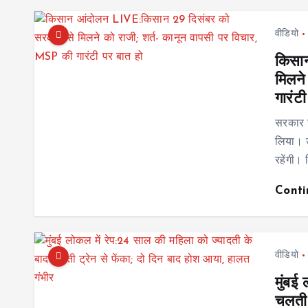
वीडियो
किसा
मिलने
गारंट
सरकार स
लिया। उ
रहेंगी।
Cont
वीडियो
मुंबई
चलती 