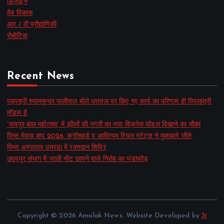
डिज़ाइन
वेब विकास
आर / वी प्रौद्योगिकी
रोबोटिक
Recent News
पद्मश्री श्यामसुन्दर पालीवाल बोले धरातल पर किए गए कार्य का परिणाम ही पिपलांत्री
मॉडल है
‘जयपुर बाल महोत्सव’ में झीलों की नगरी का नया बिज़नेस मॉडल दिखाने का मौका
पिम्स मेवाड़ कप 2026: क्रॉसवर्ड व आदित्यम रियल स्टेट्स ने मुकाबले जीते
पिम्स अस्पताल उमरडा में रक्तदान शिविर
उदयपुर संभाग में जाली नोट छापने वाले गिरोह का भंडाफोड़
Copyright © 2026 Amolak News. Website Developed by
3i