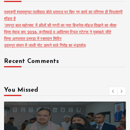
पद्मश्री श्यामसुन्दर पालीवाल बोले धरातल पर किए गए कार्य का परिणाम ही पिपलांत्री
मॉडल है
‘जयपुर बाल महोत्सव’ में झीलों की नगरी का नया बिज़नेस मॉडल दिखाने का मौका
पिम्स मेवाड़ कप 2026: क्रॉसवर्ड व आदित्यम रियल स्टेट्स ने मुकाबले जीते
पिम्स अस्पताल उमरडा में रक्तदान शिविर
उदयपुर संभाग में जाली नोट छापने वाले गिरोह का भंडाफोड़
Recent Comments
You Missed