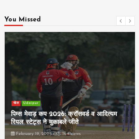
n
You Missed
a
t
i
o
n
खेल
Udaipur
पिम्स मेवाड़ कप 2026: क्रॉसवर्ड व आदित्यम
रियल स्टेट्स ने मुकाबले जीते
February 19, 2026
164 views