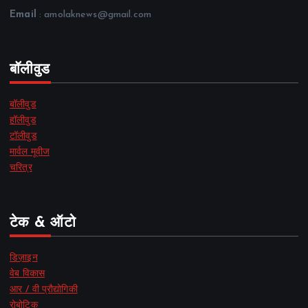
Email
: amolaknews@gmail.com
बॉलीवुड
बॉलीवुड
हॉलीवुड
टॉलीवुड
मार्वल मूवीज
चरित्र
टेक & ऑटो
डिज़ाइन
वेब विकास
आर / वी प्रौद्योगिकी
रोबोटिक