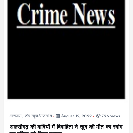
आसपास
,
टॉप न्यूज/राजनीति
August 19, 2022
796 views
अलसीगढ़ की वादियों में विवाहिता ने खुद की मौत का स्वांग