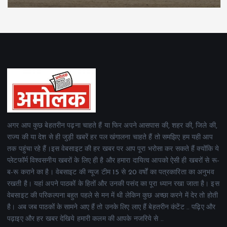
अगर आप कुछ बेहतरीन पढ़ना चाहते हैं या फिर अपने आसपास की, शहर की, जिले की,
राज्य की या देश से ही जुड़ी खबरें हर पल खंगालना चाहते हैं तो समझिए हम यही आप
तक पहुंचा रहे हैं।इस वेबसाइट की हर खबर पर आप पूरा भरोसा कर सकते हैं क्योंकि ये
प्लेटफॉर्म विश्वसनीय खबरों के लिए ही है और हमारा दायित्व आपको ऐसी ही खबरों से रू-
ब-रू कराने का है। वेबसाइट की न्यूज टीम 15 से 20 वर्षों का पत्रकारिता का अनुभव
रखती है। यहां अपने पाठकों के हितों और उनकी पसंद का पूरा ध्यान रखा जाता है। इस
वेबसाइट की परिकल्पना बहुत पहले से मन में थी लेकिन कुछ अच्छा करने में देर तो होती
है। अब जब पाठकों के सामने आए हैं तो उनके लिए लाए हैं बेहतरीन कंटेंट .. पढ़िए और
पढ़ाइए और हर खबर देखिये हमारी कलम की आपके नजरिये से ..