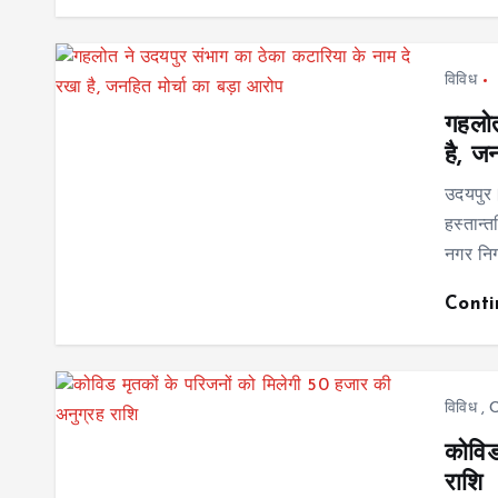
विविध
गहलोत
है, ज
उदयपुर।
हस्तान्त
नगर निग
Cont
विविध
,
C
कोविड
राशि