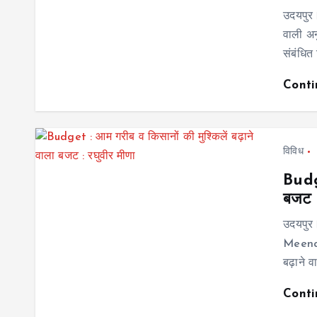
उदयपुर।
वाली अन
संबंधित
Cont
विविध
Budge
बजट :
उदयपुर
Meena न
बढ़ाने 
Cont