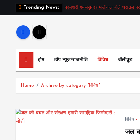
S
पद्मश्री श्यामसुन्दर पालीवाल बोले धरातल पर
Trending News:
k
i
p
t
o
c
होम
टॉप न्यूज/राजनीति
विविध
बॉलीवुड
o
n
t
Home
Archive by category "विविध"
e
n
t
विविध
जल की