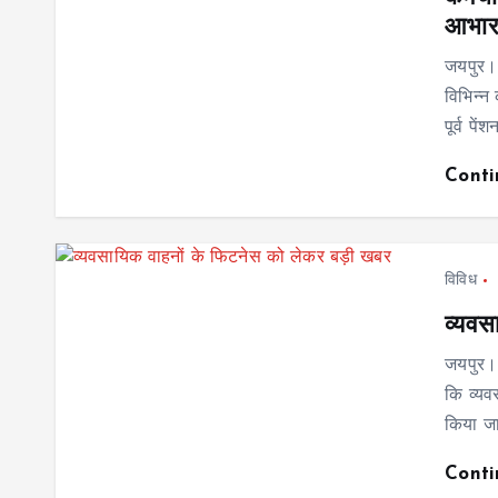
आभा
जयपुर। 
विभिन्न 
पूर्व प
Cont
विविध
व्यवस
जयपुर। 
कि व्यव
किया जा
Cont