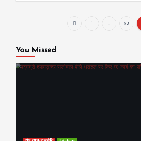
1
…
22
You Missed
टॉप न्यूज/राजनीति
Udaipur