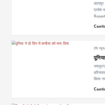
उदयपुर।
प्रदेश 
Rajasth
Cont
टॉप न्यू
पूनिया
जयपुर/उ
धरियावद
किया गय
Cont