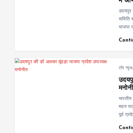
में अ
उदयपुर।
समिति स
भाजपा प
Cont
टॉप न्यू
उदयपु
मनोन
भारतीय 
मदन राठ
पूर्व प्
Cont