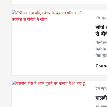
टॉप न्यू
सीपी 
से बीज
चित्तौड़
चेहरे के
सिंह चु
Cont
टॉप न्यू
मालवी