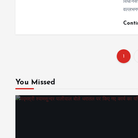
विधानस
वल्लभनग
Cont
1
You Missed