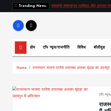
S
पद्मश्री श्यामसुन्दर पालीवाल बोले धरातल पर
Trending News:
k
i
p
t
o
c
होम
टॉप न्यूज/राजनीति
विविध
बॉलीवुड
o
n
t
Home
राजस्थान भाजपा प्रदेश उपाध्यक्ष अलका मूंदड़ा का उदयपुर
e
n
t
टॉप न्यू
राजस्