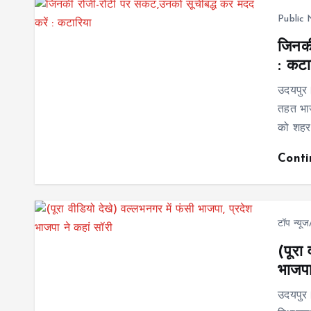
Public
जिनकी
: कटा
उदयपुर।
तहत भाज
को शहर
Cont
टॉप न्यू
(पूरा
भाजपा
उदयपुर