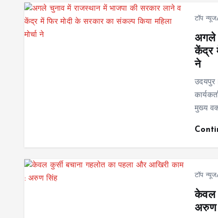
टॉप न्यू
अगले 
केंद्
ने
उदयपुर।
कार्यकर्
मुख्य वक
Cont
टॉप न्यू
केवल 
अरुण 