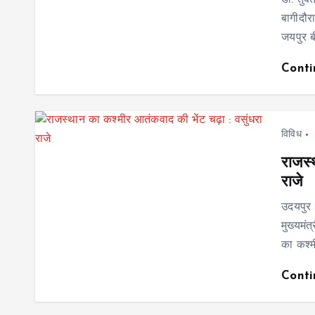
डॉ. तुक
बागीदौर
जयपुर ब
Cont
विविध
राजस्
राजे
उदयपुर।
मुख्यमं
का कश्म
Cont